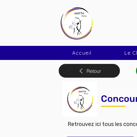
AMTTA
Association
Accueil
Le C
Retour
Concour
Retrouvez ici tous les conco