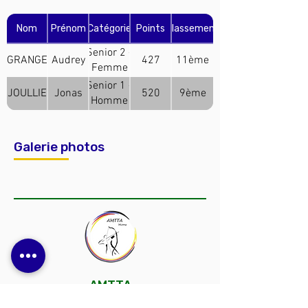
Nom
Prénom
Catégorie
Points
Classement
Senior 2 -
GRANGE
Audrey
427
11ème
Femme
(Arc
Senior 1 -
JOULLIE
Jonas
520
9ème
Classique)
Homme
(Arc
Classique)
Galerie photos
AMTTA