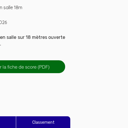
en salle 18m
026
en salle sur 18 mètres ouverte
.
 la fiche de score (PDF)
Classement