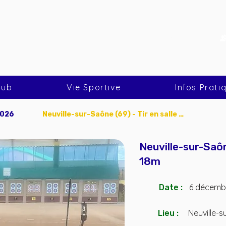
Nous rejoindre
 Mions Tir à l'Arc
lub
Vie Sportive
Infos Prati
2026
Neuville-sur-Saône (69) - Tir en salle 18m
Neuville-sur-Saôn
18m
6 décemb
Date :
Neuville-s
Lieu :