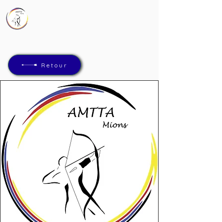
AMTTA
Association Mions Tir à l'Arc
Retour