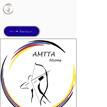
AMTTA
Association Mions Tir à l'Arc
Retour