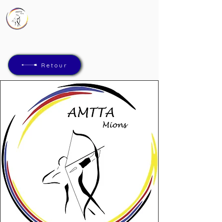
AMTTA
Association Mions Tir à l'Arc
Retour