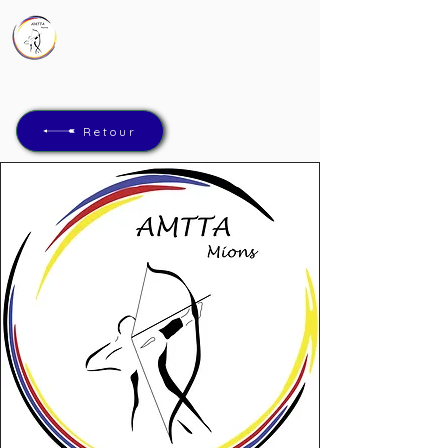
AMTTA
Association Mions Tir à l'Arc
Retour