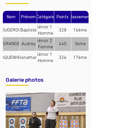
Nom
Prénom
Catégorie
Points
Classement
Sénior 1 -
FOUGEROUX
Baptiste
328
16ème
Homme
(Arc
Sénior 2 -
GRANGE
Audrey
440
3ème
Classique)
Femme
(Arc
Sénior 1 -
MAQUENHEM
Jonathan
326
17ème
Classique)
Homme
(Arc
Classique)
Galerie photos