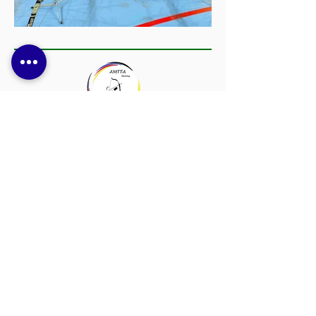
AMTTA
Association Mions Tir à l'Arc
Un club convivial et dynamique, ouvert à
toutes et à tous, pour découvrir, progresser et
partager la passion du tir à l'arc.
Contactez-nous