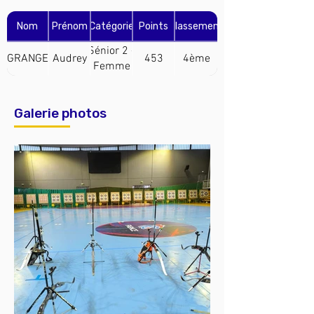
Nom
Prénom
Catégorie
Points
Classement
Sénior 2 -
GRANGE
Audrey
453
4ème
Femme
(Arc
Classique)
Galerie photos