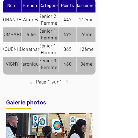
Nom
Prénom
Catégorie
Points
Classement
Sénior 2 -
GRANGE
Audrey
447
11ème
Femme
(Arc
Sénior 1 -
LOMBARD
Julie
492
2ème
Classique)
Femme
(Arc
Sénior 1 -
MAQUENHEM
Jonathan
365
12ème
Classique)
Homme
(Arc
Sénior 3 -
VIGNY
Véronique
460
3ème
Classique)
Femme
(Arc
Classique)
Page 1 sur 1
Galerie photos