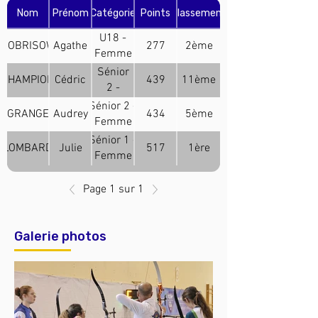
Nom
Prénom
Catégorie
Points
Classement
U18 -
BOBRISOW
Agathe
277
2ème
Femme
(Arc
Sénior
CHAMPION
Cédric
439
11ème
Classique)
2 -
Homme
Sénior 2 -
GRANGE
Audrey
434
5ème
(Arc à
Femme
Poulies)
(Arc
Sénior 1 -
LOMBARD
Julie
517
1ère
Classique)
Femme
(Arc
Classique)
Page 1 sur 1
Galerie photos